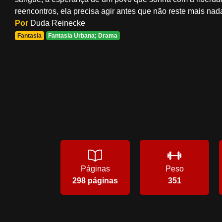
reencontros, ela precisa agir antes que não reste mais nada
Por
Duda Reinecke
Fantasia
Fantasia Urbana; Drama
Páginas
Peso
298 páginas
351