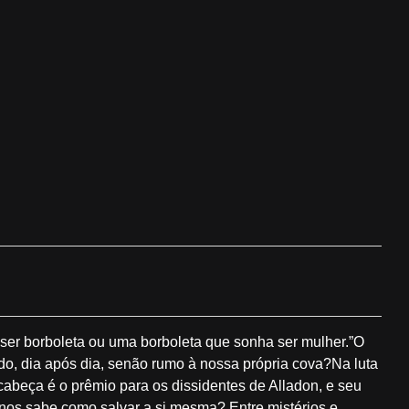
 ser borboleta ou uma borboleta que sonha ser mulher.”O
, dia após dia, senão rumo à nossa própria cova?Na luta
cabeça é o prêmio para os dissidentes de Alladon, e seu
os sabe como salvar a si mesma? Entre mistérios e