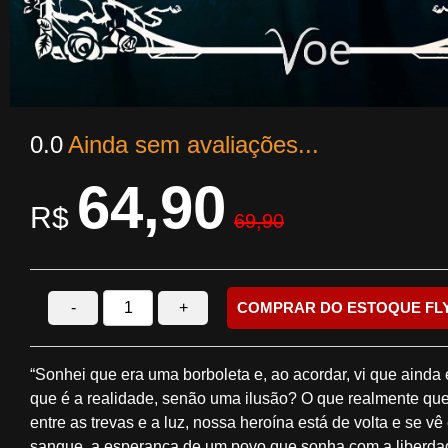
0.0
Ainda sem avaliações...
64,90
R$
69,90
-
+
COMPRAR DO ESTOQUE FL
“Sonhei que era uma borboleta e, ao acordar, vi que aind
que é a realidade, senão uma ilusão? O que realmente qu
entre as trevas e a luz, nossa heroína está de volta e se
sangue, a esperança de um povo que sonha com a liberda