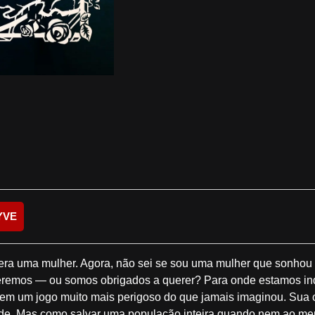
YVE
a era uma mulher. Agora, não sei se sou uma mulher que sonhou
eremos — ou somos obrigados a querer? Para onde estamos indo
 vê em um jogo muito mais perigoso do que jamais imaginou. Sua 
de. Mas como salvar uma população inteira quando nem ao men