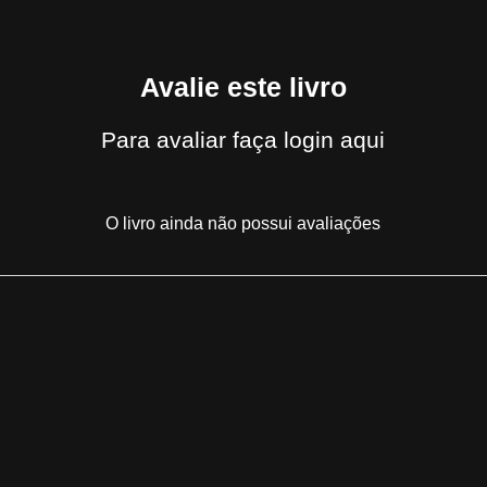
Avalie este livro
Para avaliar
faça login aqui
O livro ainda não possui avaliações
em viu
Marcas de escuridão
também vi