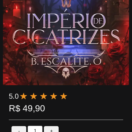
5.0
R$
49,90
-
+