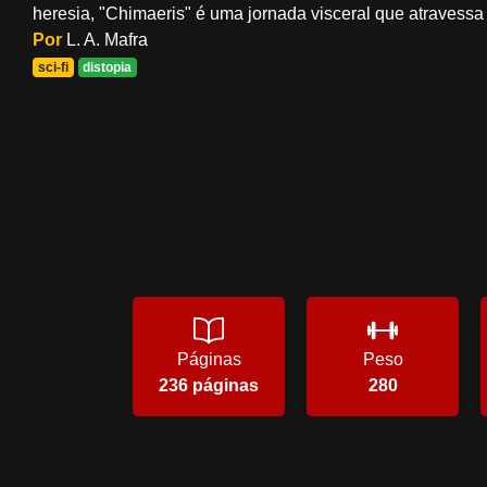
heresia, "Chimaeris" é uma jornada visceral que atravessa
Por
L. A. Mafra
sci-fi
distopia
Páginas
Peso
236 páginas
280