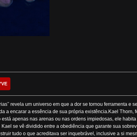
YVE
ias" revela um universo em que a dor se tornou ferramenta e s
 a encarar a essência de sua própria existência.Kael Thorn, forj
o está apenas nas arenas ou nas ordens impiedosas, ele habit
, Kael se vê dividido entre a obediência que garante sua sobrev
truir tudo o que acreditava ser inquebrável, inclusive a si m