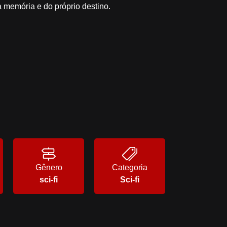
a memória e do próprio destino.
Gênero
Categoria
sci-fi
Sci-fi