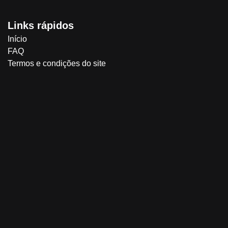
Links rápidos
Início
FAQ
Termos e condições do site
Endereço
Rua Dona Elidia Ana de Campos número 89 Jardim Dom Bo
Siga-nos