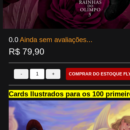
0.0
Ainda sem avaliações...
R$
79,90
-
+
COMPRAR DO ESTOQUE FL
Cards Ilustrados para os 100 primeir