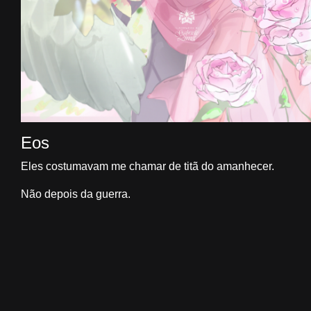
Eos
Eles costumavam me chamar de titã do
amanhecer.
Não depois da guerra.
Não depois da vitória dos deuses contra o meu povo, os ti
Me quebrava.
Pouco a pouco. Por duzentos anos.