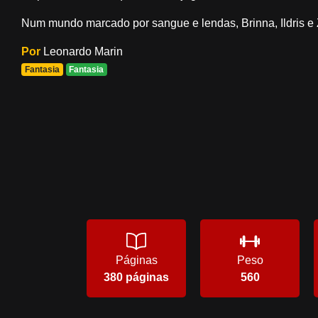
Num mundo marcado por sangue e lendas, Brinna, Ildris e Z
Por
Leonardo Marin
Fantasia
Fantasia
Páginas
Peso
380 páginas
560