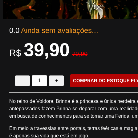
0.0
Ainda sem avaliações...
39,90
R$
79,90
-
+
COMPRAR DO ESTOQUE FL
No reino de Voldora, Brinna é a princesa e única herdeir
antepassados fazem Brinna se deparar com uma realidade
em busca de conhecimentos para se tornar uma Ferida, uma
Em meio a travessias entre portais, terras feéricas e magi
é apenas sua vida que está em jogo.