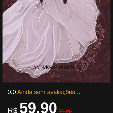
0.0
Ainda sem avaliações...
59,90
R$
74,90