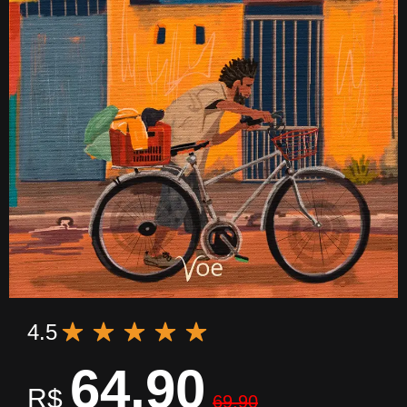
4.5
64,90
R$
69,90