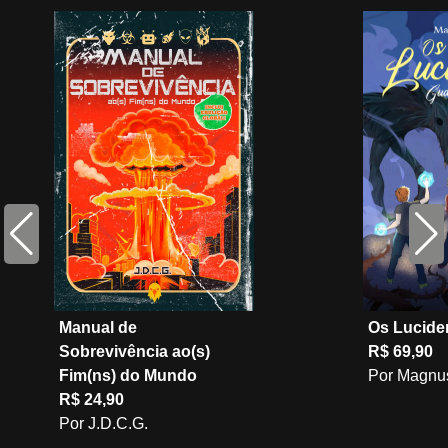
Manual de
Os Lucide
Sobrevivência ao(s)
R$ 69,90
Fim(ns) do Mundo
Por Magnus
R$ 24,90
Por J.D.C.G.