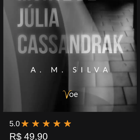
5.0
R$
49,90