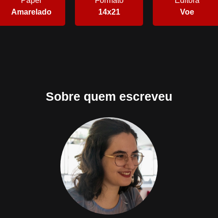
Papel
Formato
Editora
Amarelado
14x21
Voe
Sobre quem escreveu