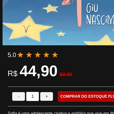
5.0
44,90
R$
59,90
-
+
COMPRAR DO ESTOQUE FL
Sofia é uma adolescente criativa e solitária que vive em I