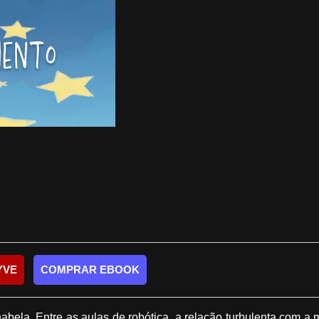
YVE
COMPRAR EBOOK
lhabela. Entre as aulas de robótica, a relação turbulenta com 