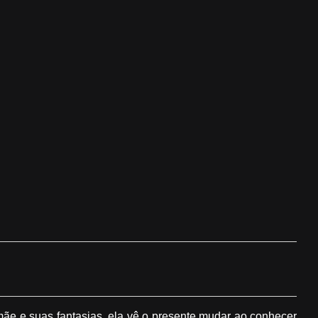
a mãe e suas fantasias, ela vê o presente mudar ao conhecer