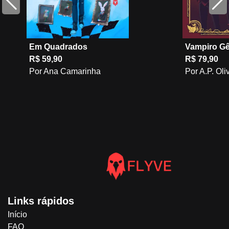
Em Quadrados
Vampiro Gê
R$ 59,90
R$ 79,90
Por Ana Camarinha
Por A.P. Oli
Links rápidos
Início
FAQ