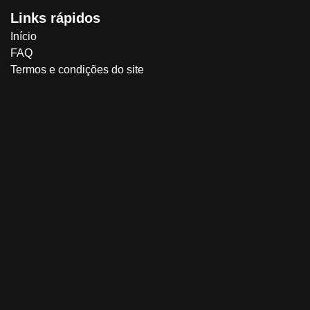
Links rápidos
Início
FAQ
Termos e condições do site
Endereço
Rua Dona Elidia Ana de Campos número 89 Jardim Dom Bo
Siga-nos