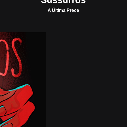
Sussurros
A Última Prece