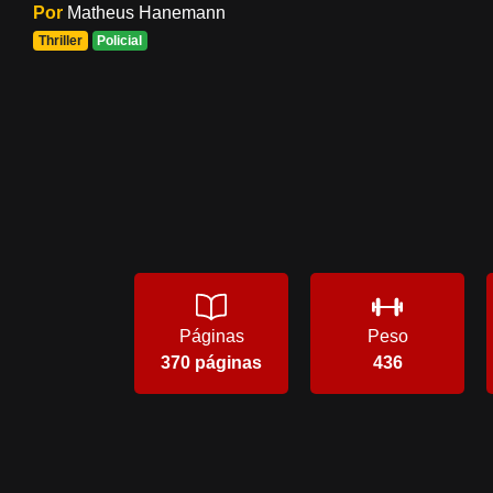
Por
Matheus Hanemann
Thriller
Policial
Páginas
Peso
370 páginas
436