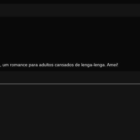
o, um romance para adultos cansados de lenga-lenga. Amei!
Quem viu
Fragmento
também viu...