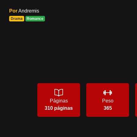
Por
Andremis
Drama
Romance
Páginas
Peso
310 páginas
365