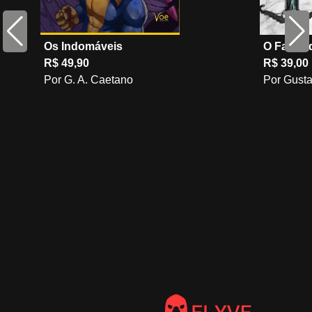
Os Indomáveis
O Fardo 
R$ 49,90
R$ 39,00
Por G. A. Caetano
Por Gust