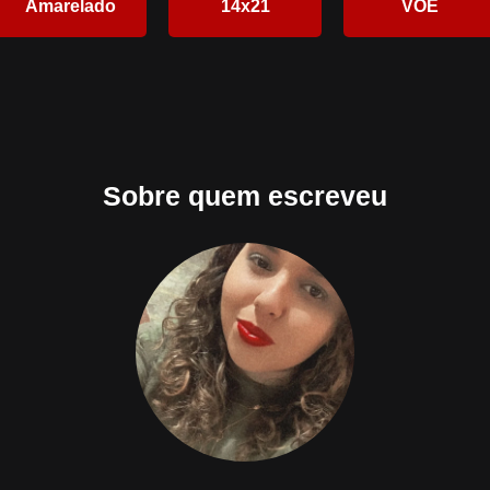
Amarelado
14x21
VOE
Sobre quem escreveu