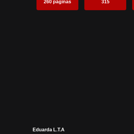
260 páginas
315
Eduarda L.T.A