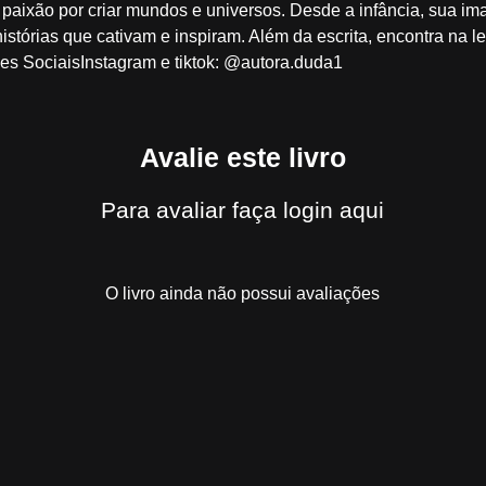
aixão por criar mundos e universos. Desde a infância, sua imag
istórias que cativam e inspiram. Além da escrita, encontra na l
des SociaisInstagram e tiktok: @autora.duda1
Avalie este livro
Para avaliar
faça login aqui
O livro ainda não possui avaliações
m viu
O Despertar do Destino
também v