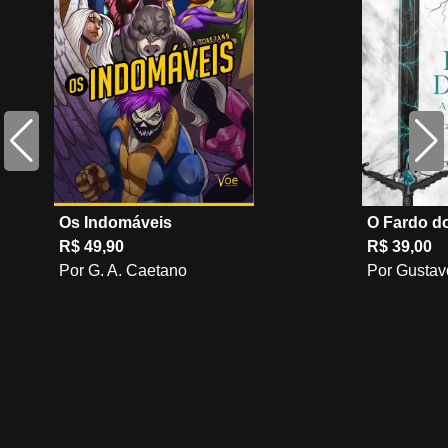
Os Indomáveis
O Fardo d
R$ 49,90
R$ 39,00
Por G. A. Caetano
Por Gustav