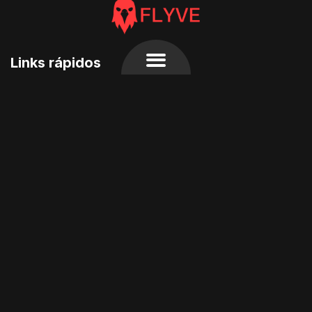
Links rápidos
Início
FAQ
Termos e condições do site
Endereço
Rua Dona Elidia Ana de Campos número 89 Jardim
Dom Bosco, Campinas - SP
Siga-nos